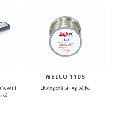
WELCO 1105
raňování
Ekologická Sn-Ag pájka
níků