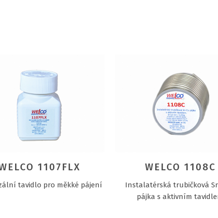
WELCO 1107FLX
WELCO 1108C
zální tavidlo pro měkké pájení
Instalatérská trubičková S
pájka s aktivním tavidl