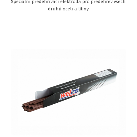
Speciální předehřívací elektroda pro předehřev všech
druhů ocelí a litiny