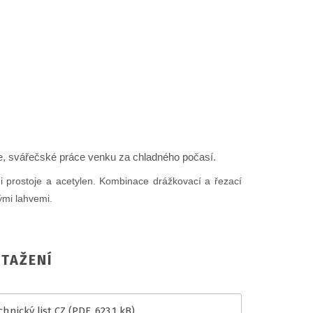
jnice, svářečské práce venku za chladného počasí.
i prostoje a acetylen. Kombinace drážkovací a řezací
ými lahvemi.
TAŽENÍ
hnický list CZ
(PDF, 623.1 kB)