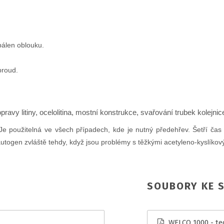
álen oblouku.
proud.
, opravy litiny, ocelolitina, mostní konstrukce, svařování trubek kole
 použitelná ve všech případech, kde je nutný předehřev. Šetří čas 
utogen zvláště tehdy, když jsou problémy s těžkými acetyleno-kyslíkov
SOUBORY KE S
WELCO 1000 - tec