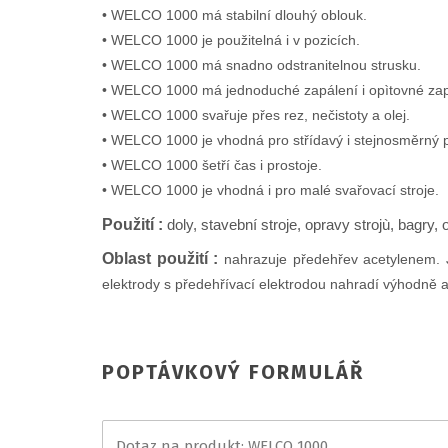
• WELCO 1000 má stabilní dlouhý oblouk.
• WELCO 1000 je použitelná i v pozicích.
• WELCO 1000 má snadno odstranitelnou strusku.
• WELCO 1000 má jednoduché zapálení i opìtovné zap
• WELCO 1000 svařuje přes rez, nečistoty a olej.
• WELCO 1000 je vhodná pro střídavý i stejnosměrný 
• WELCO 1000 šetří čas i prostoje.
• WELCO 1000 je vhodná i pro malé svařovací stroje.
Použití :
doly, stavební stroje, opravy strojù, bagry
Oblast použití :
nahrazuje předehřev acetylenem. Je
elektrody s předehřívací elektrodou nahradí výhodně a
POPTÁVKOVÝ FORMULÁŘ