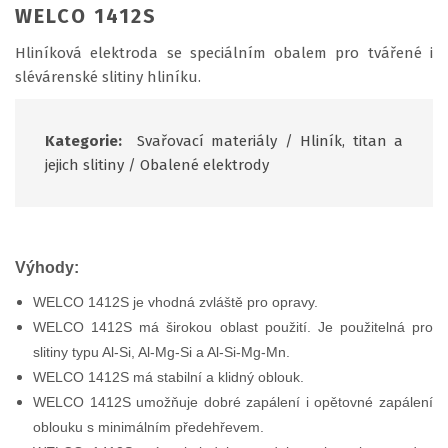
WELCO 1412S
Hliníková elektroda se speciálním obalem pro tvářené i
slévárenské slitiny hliníku.
Kategorie:
Svařovací materiály
/
Hliník, titan a
jejich slitiny
/
Obalené elektrody
Výhody:
WELCO 1412S je vhodná zvláště pro opravy.
WELCO 1412S má širokou oblast použití. Je použitelná pro
slitiny typu Al-Si, Al-Mg-Si a Al-Si-Mg-Mn.
WELCO 1412S má stabilní a klidný oblouk.
WELCO 1412S umožňuje dobré zapálení i opětovné zapálení
oblouku s minimálním předehřevem.