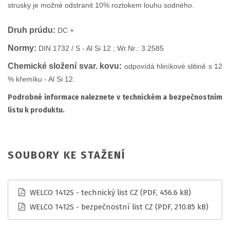
strusky je možné odstranit 10% roztokem louhu sodného.
Druh prúdu:
DC +
Normy:
DIN 1732 / S - Al Si 12 ; Wr.Nr.: 3.2585
Chemické složení svar. kovu:
odpovídá hliníkové slitině s 12
% křemíku - Al Si 12.
Podrobné informace naleznete v technickém a bezpečnostním
listu k produktu.
SOUBORY KE STAŽENÍ
WELCO 1412S - technický list CZ
(PDF, 456.6 kB)
WELCO 1412S - bezpečnostní list CZ
(PDF, 210.85 kB)