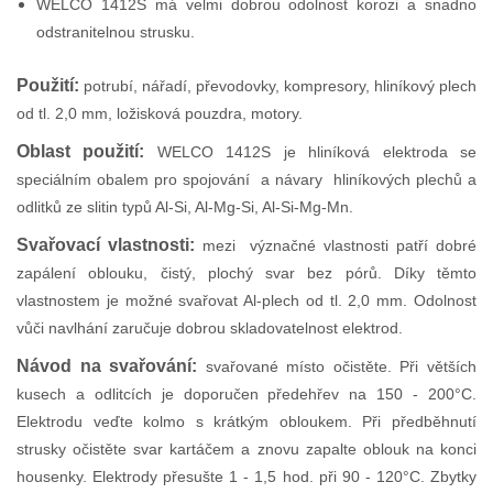
WELCO 1412S má velmi dobrou odolnost korozi a snadno
odstranitelnou strusku.
Použití:
potrubí, nářadí, převodovky, kompresory, hliníkový plech
od tl. 2,0 mm, ložisková pouzdra, motory.
Oblast použití:
WELCO 1412S je hliníková elektroda se
speciálním obalem pro spojování a návary hliníkových plechů a
odlitků ze slitin typů Al-Si, Al-Mg-Si, Al-Si-Mg-Mn.
Svařovací vlastnosti:
mezi význačné vlastnosti patří dobré
zapálení oblouku, čistý, plochý svar bez pórů. Díky těmto
vlastnostem je možné svařovat Al-plech od tl. 2,0 mm. Odolnost
vůči navlhání zaručuje dobrou skladovatelnost elektrod.
Návod na svařování:
svařované místo očistěte. Při větších
kusech a odlitcích je doporučen předehřev na 150 - 200°C.
Elektrodu veďte kolmo s krátkým obloukem. Při předběhnutí
strusky očistěte svar kartáčem a znovu zapalte oblouk na konci
housenky. Elektrody přesušte 1 - 1,5 hod. při 90 - 120°C. Zbytky