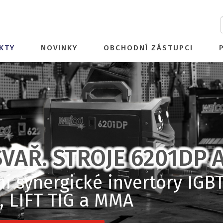
KTY
NOVINKY
OBCHODNÍ ZÁSTUPCI
VAŘ. STROJE 6201DP 
 synergické invertory IGBT
 LIFT TIG a MMA