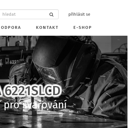
přihlásit se
PODPORA
KONTAKT
E-SHOP
A 6221SLCD
 pro svařování