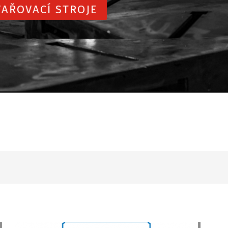
AŘOVACÍ STROJE