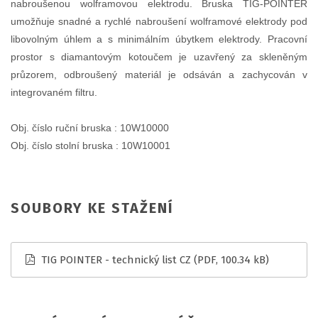
nabroušenou wolframovou elektrodu. Bruska TIG-POINTER
umožňuje snadné a rychlé nabroušení wolframové elektrody pod
libovolným úhlem a s minimálním úbytkem elektrody. Pracovní
prostor s diamantovým kotoučem je uzavřený za skleněným
průzorem, odbroušený materiál je odsáván a zachycován v
integrovaném filtru.
Obj. číslo ruční bruska : 10W10000
Obj. číslo stolní bruska : 10W10001
SOUBORY KE STAŽENÍ
TIG POINTER - technický list CZ
(PDF, 100.34 kB)