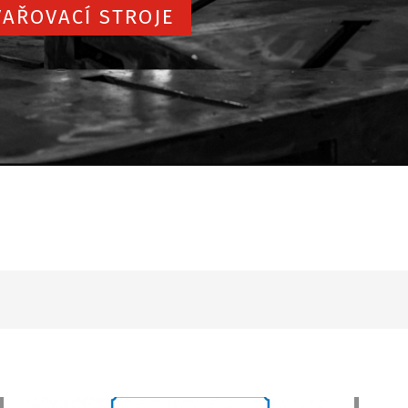
AŘOVACÍ STROJE