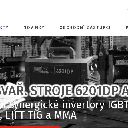
KTY
NOVINKY
OBCHODNÍ ZÁSTUPCI
VAŘ. STROJE 6201DP 
 synergické invertory IGBT
 LIFT TIG a MMA