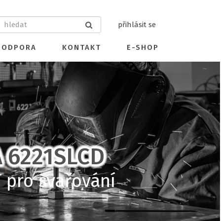
přihlásit se
PODPORA
KONTAKT
E-SHOP
A 6221SLCD
 pro svařování