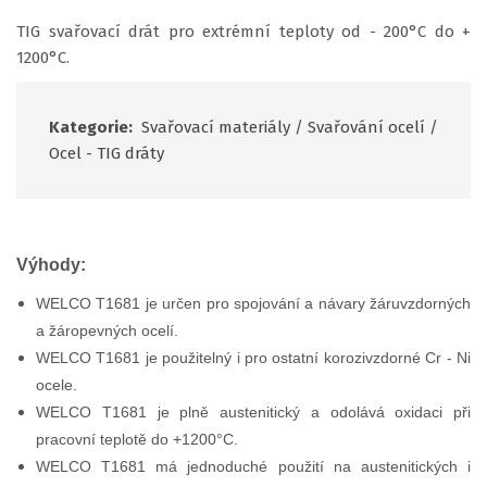
TIG svařovací drát pro extrémní teploty od - 200°C do +
1200°C.
Kategorie:
Svařovací materiály
/
Svařování ocelí
/
Ocel - TIG dráty
Výhody:
WELCO T1681 je určen pro spojování a návary žáruvzdorných
a žáropevných ocelí.
WELCO T1681 je použitelný i pro ostatní korozivzdorné Cr - Ni
ocele.
WELCO T1681 je plně austenitický a odolává oxidaci
při
pracovní teplotě do +1200°C.
WELCO T1681 má jednoduché použití na austenitických i