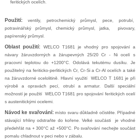
feritických ocelích.
Použití:
ventily, petrochemický průmysl, pece, potrubí,
potravinářský průmysl, chemický průmysl, jatka, pivovary,
papírenský průmysl.
Oblast použití:
WELCO T1681 je vhodný pro spojování a
návary žáruvzdorných a žárupevných 25/20 Cr - Ni ocelí s
pracovní teplotou do +1200°C. Odolává tekutému dusíku. Je
použitelný na feriticko-perlitických Cr, Cr-Si a Cr-Al ocelích a také
na žáruvzdorné ocelolitině. Hlavní využití WELCO T 1681 je při
výrobě a opravách pecí, otrubí a armatur. Další speciální
možností je použití WELCO T1681 pro spojování feritických ocelí
s austenitickými ocelemi.
Návod ke svařování:
místo svaru důkladně očistěte. Případné
stávající trhliny odstraňte do kořene. Velké součásti je vhodné
předehřát na + 300°C až +500°C. Po svařování nechejte součást
pomalu chladnout v peci nebo v zábalu.