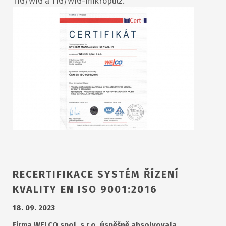
TIG/WIG a TIG/WIG-mikropulz.
RECERTIFIKACE SYSTÉM ŘÍZENÍ
KVALITY EN ISO 9001:2016
18. 09. 2023
Firma WELCO spol. s r.o. úspěšně absolvovala