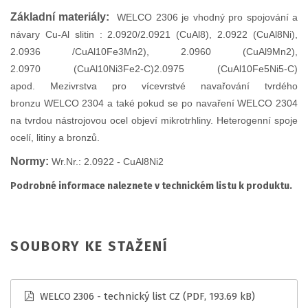
Základní materiály:
WELCO 2306 je vhodný pro spojování a
návary Cu-Al slitin : 2.0920/2.0921 (CuAl8), 2.0922 (CuAl8Ni),
2.0936 /CuAl10Fe3Mn2), 2.0960 (CuAl9Mn2),
2.0970 (CuAl10Ni3Fe2-C)2.0975 (CuAl10Fe5Ni5-C)
apod. Mezivrstva pro vícevrstvé navařování tvrdého
bronzu WELCO 2304 a také pokud se po navaření WELCO 2304
na tvrdou nástrojovou ocel objeví mikrotrhliny. Heterogenní spoje
ocelí, litiny a bronzů.
Normy:
Wr.Nr.: 2.0922 - CuAl8Ni2
Podrobné informace naleznete v technickém listu k produktu.
SOUBORY KE STAŽENÍ
WELCO 2306 - technický list CZ
(PDF, 193.69 kB)