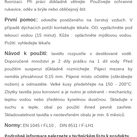
fluorizaci. Při práci důkladně větrejte. Používejte ochranné
rukavice, oděv a brýle nebo obličejový štít.
První pomoc:
o
dveďte postiženého na čerstvý vzduch. V
případě dýchacích potíží kontaktujte lékaře. Oči: vypláchněte pod
tekoucí vodou (15 minut). Kůže : opláchněte mýdlovou vodou.
Požití: vyhledejte lékaře.
Návod k použití:
t
avidlo rozpusťte v destilované vodě.
Doporučené množství je 2 díly prášku na 1 díl vody. Před
použitím suspenzi důkladně rozmíchejte. Pájecí mezera by
neměla přesáhnout 0,15 mm. Pájené místo očistěte (oškrábejte
nožem) a odmastěte. Velké kusy předehřejte na 150 - 200°C.
Zbytky tavidla jsou korosivní a je nutno je odstranit - mechanicky,
teplou vodou nebo zředěnou kyselinou dusičnou. Skladujte v
suchu a teple, obal po použití ihned pevně zavřete.
Skladovatelnost tavidla v neotevřeném obalu je min. 6 měsíců.
Normy:
EN 1045 / FL10 , DIN 8511 / F-LH1
Podrobné informace naleznete v technickém listu k produktu.