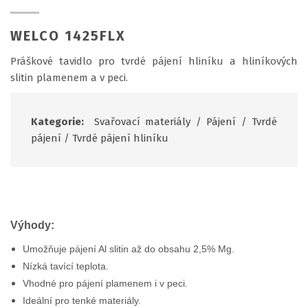
WELCO 1425FLX
Práškové tavidlo pro tvrdé pájení hliníku a hliníkových
slitin plamenem a v peci.
Kategorie:
Svařovací materiály
/
Pájení
/
Tvrdé
pájení
/
Tvrdé pájení hliníku
Výhody:
Umožňuje pájení Al slitin až do obsahu 2,5% Mg.
Nízká tavící teplota.
Vhodné pro pájení plamenem i v peci.
Ideální pro tenké materiály.