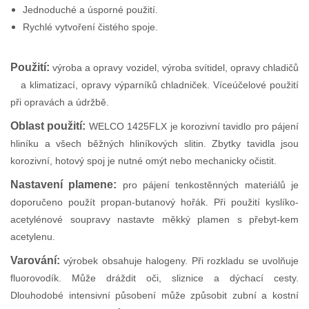
Jednoduché a úsporné použití.
Rychlé vytvoření čistého spoje.
Použití:
v
ýroba a opravy vozidel, výroba svítidel, opravy chladičů
a klimatizací, opravy výparníků chladniček. Víceúčelové použití
při opravách a údržbě.
Oblast použití:
WELCO 1425FLX je korozivní tavidlo pro pájení
hliníku a všech běžných hliníkových slitin. Zbytky tavidla jsou
korozivní, hotový spoj je nutné omýt nebo mechanicky očistit.
Nastavení plamene:
p
ro pájení tenkostěnných materiálů je
doporučeno použít propan-butanový hořák. Při použití kyslíko-
acetylénové soupravy nastavte měkký plamen s přebyt-kem
acetylenu.
Varování:
v
ýrobek obsahuje halogeny. Při rozkladu se uvolňuje
fluorovodík. Může dráždit oči, sliznice a dýchací cesty.
Dlouhodobé intensivní působení může způsobit zubní a kostní