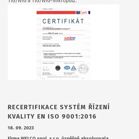
TIG/WIG a TIG/WIG-mikropulz.
RECERTIFIKACE SYSTÉM ŘÍZENÍ
KVALITY EN ISO 9001:2016
18. 09. 2023
Firma WELCO spol. s r.o. úspěšně absolvovala