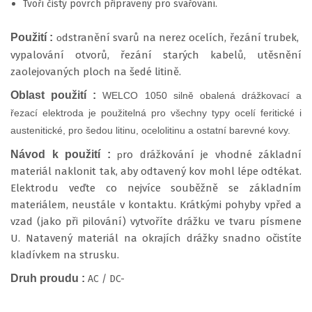
Tvoří čistý povrch připravený pro svařování.
Použití :
dstranění svarů na nerez ocelích, řezání trubek,
o
vypalování otvorů, řezání starých kabelů, utěsnění
zaolejovaných ploch na šedé litině.
Oblast použití :
WELCO 1050 silně obalená drážkovací a
řezací elektroda je použitelná pro všechny typy ocelí feritické i
austenitické, pro šedou litinu, ocelolitinu a ostatní barevné kovy.
Návod k použití :
ro drážkování je vhodné základní
p
materiál naklonit tak, aby odtavený kov mohl lépe odtékat.
Elektrodu veďte co nejvíce souběžně se základním
materiálem, neustále v kontaktu. Krátkými pohyby vpřed a
vzad (jako při pilování) vytvoříte drážku ve tvaru písmene
U. Natavený materiál na okrajích drážky snadno očistíte
kladívkem na strusku.
Druh proudu :
AC / DC-