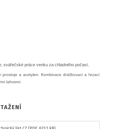
jnice, svářečské práce venku za chladného počasí.
i prostoje a acetylen. Kombinace drážkovací a řezací
ými lahvemi.
TAŽENÍ
hnický list CZ
(PDF, 623.1 kB)