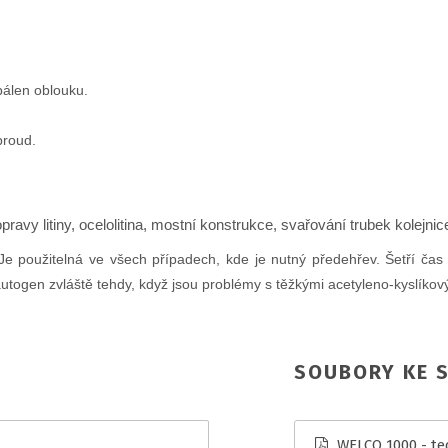
álen oblouku.
proud.
, opravy litiny, ocelolitina, mostní konstrukce, svařování trubek kole
 použitelná ve všech případech, kde je nutný předehřev. Šetří čas 
utogen zvláště tehdy, když jsou problémy s těžkými acetyleno-kyslíkov
SOUBORY KE S
WELCO 1000 - tec