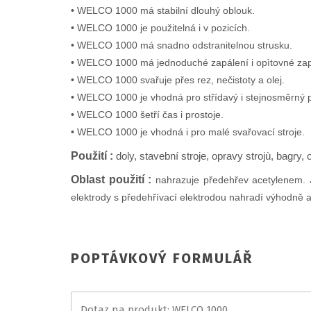
• WELCO 1000 má stabilní dlouhý oblouk.
• WELCO 1000 je použitelná i v pozicích.
• WELCO 1000 má snadno odstranitelnou strusku.
• WELCO 1000 má jednoduché zapálení i opìtovné zap
• WELCO 1000 svařuje přes rez, nečistoty a olej.
• WELCO 1000 je vhodná pro střídavý i stejnosměrný 
• WELCO 1000 šetří čas i prostoje.
• WELCO 1000 je vhodná i pro malé svařovací stroje.
Použití :
doly, stavební stroje, opravy strojù, bagry
Oblast použití :
nahrazuje předehřev acetylenem. Je
elektrody s předehřívací elektrodou nahradí výhodně a
POPTÁVKOVÝ FORMULÁŘ