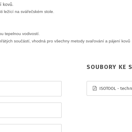
í kovů.
i ležící na svářečském stole.
u tepelnou vodivostí.
ehřátých součástí, vhodná pro všechny metody svařování a pájení kovů
SOUBORY KE S
ISOTOOL - techni