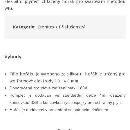
Flexibilní plynem chlazený hořák pro svařování metodou
WIG.
Kategorie:
Cronitex
/
Příslušenství
Výhody:
Tělo hořáku je vyrobeno ze silikonu, hořák je určený pro
wolframové elektrody 1,0 - 4,0 mm.
Doporučené proudové zatížení max. 180A.
Komplet je dodáván ve standardní délce 4m, osazený
koncovkou BSB a koncovkou rychlospojky pro ochranný plyn.
Hořák je dodávaný v provedení se spínacím tlačítkem.