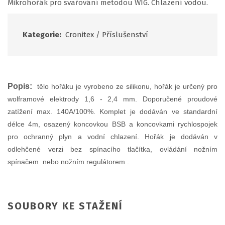
Mikrohořák pro svařování metodou WIG. Chlazení vodou.
Kategorie:
Cronitex
/
Příslušenství
Popis:
tělo hořáku je vyrobeno ze silikonu, hořák je určený pro
wolframové elektrody 1,6 - 2,4 mm. Doporučené proudové
zatížení max. 140A/100%. Komplet je dodáván ve standardní
délce 4m, osazený koncovkou BSB a koncovkami rychlospojek
pro ochranný plyn a vodní chlazení. Hořák je dodáván v
odlehčené verzi bez spínacího tlačítka, ovládání nožním
spínačem nebo nožním regulátorem .
SOUBORY KE STAŽENÍ