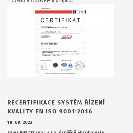
TIG/WIG a TIG/WIG-mikropulz.
RECERTIFIKACE SYSTÉM ŘÍZENÍ
KVALITY EN ISO 9001:2016
18. 09. 2023
Firma WELCO spol. s r.o. úspěšně absolvovala