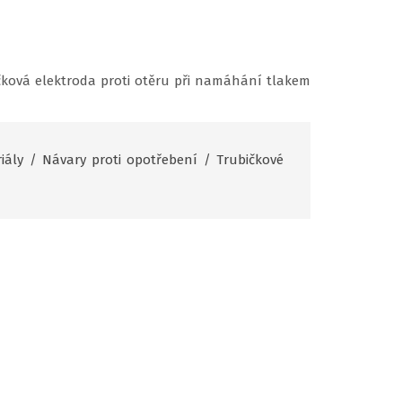
čková elektroda proti otěru při namáhání tlakem
iály
/
Návary proti opotřebení
/
Trubičkové