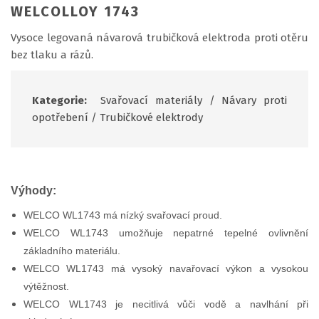
WELCOLLOY 1743
Vysoce legovaná návarová trubičková elektroda proti otěru
bez tlaku a rázů.
Kategorie:
Svařovací materiály
/
Návary proti
opotřebení
/
Trubičkové elektrody
Výhody:
WELCO WL1743 má nízký svařovací proud.
WELCO WL1743 umožňuje nepatrné tepelné ovlivnění
základního materiálu.
WELCO WL1743 má vysoký navařovací výkon a vysokou
výtěžnost.
WELCO WL1743 je necitlivá vůči vodě a navlhání při