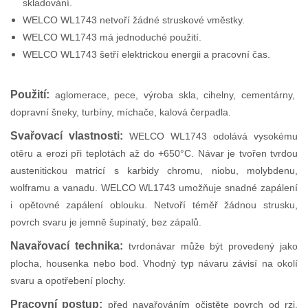
skladování.
WELCO WL1743 netvoří žádné struskové vměstky.
WELCO WL1743 má jednoduché použití.
WELCO WL1743 šetří elektrickou energii a pracovní čas.
Použití:
aglomerace, pece, výroba skla, cihelny, cementárny,
dopravní šneky, turbíny, míchače, kalová čerpadla.
Svařovací vlastnosti:
WELCO WL1743 odolává vysokému
otěru a erozi při teplotách až do +650°C. Návar je tvořen tvrdou
austenitickou matricí s karbidy chromu, niobu, molybdenu,
wolframu a vanadu. WELCO WL1743 umožňuje snadné zapálení
i opětovné zapálení oblouku. Netvoří téměř žádnou strusku,
povrch svaru je jemně šupinatý, bez zápalů.
Navařovací technika:
tvrdonávar může být provedený jako
plocha, housenka nebo bod. Vhodný typ návaru závisí na okolí
svaru a opotřebení plochy.
Pracovní postup:
před navařováním očistěte povrch od rzi,