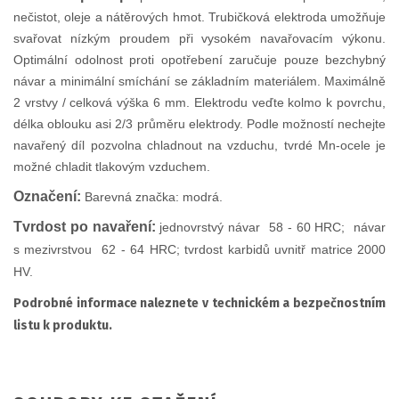
nečistot, oleje a nátěrových hmot. Trubičková elektroda umožňuje
svařovat nízkým proudem při vysokém navařovacím výkonu.
Optimální odolnost proti opotřebení zaručuje pouze bezchybný
návar a minimální smíchání se základním materiálem. Maximálně
2 vrstvy / celková výška 6 mm. Elektrodu veďte kolmo k povrchu,
délka oblouku asi 2/3 průměru elektrody. Podle možností nechejte
navařený díl pozvolna chladnout na vzduchu, tvrdé Mn-ocele je
možné chladit tlakovým vzduchem.
Označení:
Barevná značka: modrá.
Tvrdost po navaření:
jednovrstvý návar 58 - 60 HRC; návar
s mezivrstvou 62 - 64 HRC; tvrdost karbidů uvnitř matrice 2000
HV.
Podrobné informace naleznete v technickém a bezpečnostním
listu k produktu.