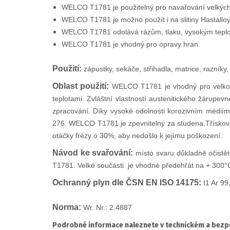
WELCO T1781 je použitelný pro navařování velkých p
WELCO T1781 je možno použít i na slitiny Hastallo
WELCO T1781 odolává rázům, tlaku, vysokým teplo
WELCO T1781 je vhodný pro opravy hran.
Použití:
zápustky, sekáče, střihadla, matrice, razníky
Oblast použití:
WELCO T1781 je vhodný pro velkoplo
teplotami. Zvláštní vlastností austenitického žárupe
zpracování. Díky vysoké odolnosti korozivním médií
276. WELCO T1781 je zpevnitelný za studena.Třískov
otáčky frézy o 30%, aby nedošlo k jejímu poškození.
Návod ke svařování:
místo svaru důkladně očistě
T1781. Velké součásti je vhodné předehřát na + 300°
Ochranný plyn dle ČSN EN ISO 14175:
I1 Ar 99
Norma:
Wr. Nr.: 2.4887
Podrobné informace naleznete v technickém a bezpe