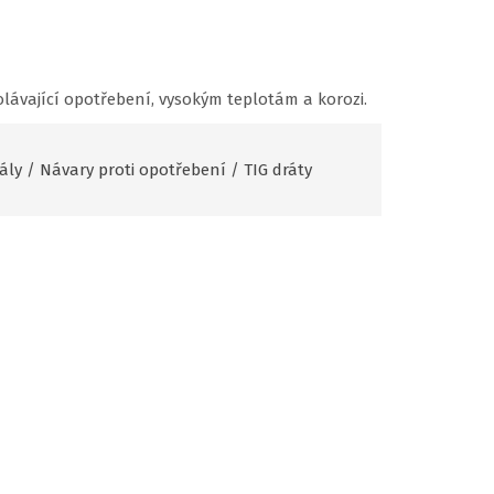
olávající opotřebení, vysokým teplotám a korozi.
ály
/
Návary proti opotřebení
/
TIG dráty