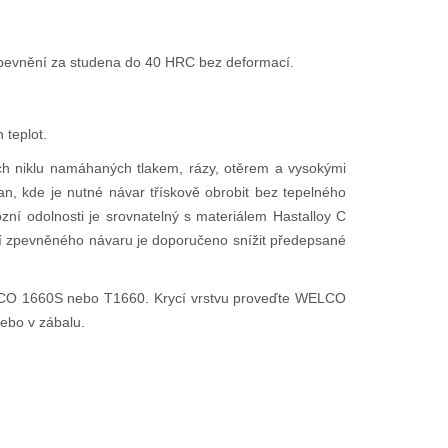
pevnění za studena do 40 HRC bez deformací.
 teplot.
ch niklu namáhaných tlakem, rázy, otěrem a vysokými
an, kde je nutné návar třískově obrobit bez tepelného
í odolnosti je srovnatelný s materiálem Hastalloy C
í zpevněného návaru je doporučeno snížit předepsané
 WELCO 1660S nebo T1660. Krycí vrstvu proveďte WELCO
ebo v zábalu.