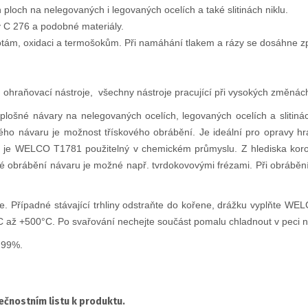
loch na nelegovaných i legovaných ocelích a také slitinách niklu.
y C 276 a podobné materiály.
tám, oxidaci a termošokům.
Při namáhání tlakem a rázy se dosáhne z
, ohraňovací nástroje, všechny nástroje pracující při vysokých změnách
šné návary na nelegovaných ocelích, legovaných ocelích a slitiná
vného návaru je možnost třískového obrábění. Je ideální pro opravy hr
m je WELCO T1781 použitelný v chemickém průmyslu. Z hlediska korozn
é obrábění návaru je možné např. tvrdokovovými frézami. Při obráběn
te. Případné stávající trhliny odstraňte do kořene, drážku vyplňte
C až +500°C. Po svařování nechejte součást pomalu chladnout v peci n
,99%.
čnostním listu k produktu.