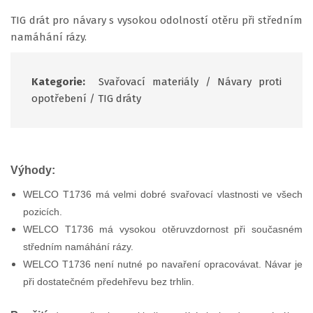
TIG drát pro návary s vysokou odolností otěru při středním
namáhání rázy.
Kategorie:
Svařovací materiály
/
Návary proti
opotřebení
/
TIG dráty
Výhody:
WELCO T1736 má velmi dobré svařovací vlastnosti ve všech
pozicích.
WELCO T1736 má vysokou otěruvzdornost při současném
středním namáhání rázy.
WELCO T1736 není nutné po navaření opracovávat. Návar je
při dostatečném předehřevu bez trhlin.