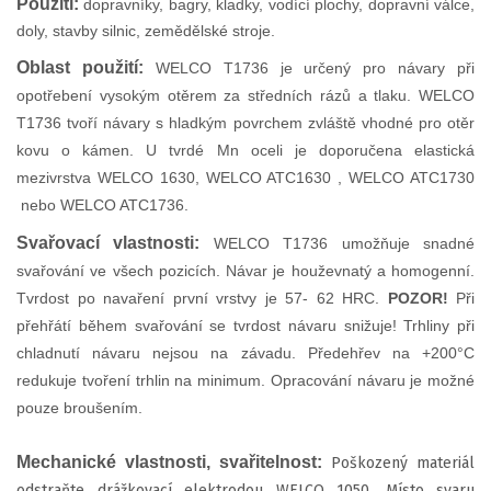
Použití:
dopravníky, bagry, kladky, vodící plochy, dopravní válce,
doly, stavby silnic, zemědělské stroje.
Oblast použití:
WELCO T1736 je určený pro návary při
opotřebení vysokým otěrem za středních rázů a tlaku. WELCO
T1736 tvoří návary s hladkým povrchem zvláště vhodné pro otěr
kovu o kámen. U tvrdé Mn oceli je doporučena elastická
mezivrstva WELCO 1630, WELCO ATC1630 , WELCO ATC1730
nebo WELCO ATC1736.
Svařovací vlastnosti:
WELCO T1736 umožňuje snadné
svařování ve všech pozicích. Návar je houževnatý a homogenní.
Tvrdost po navaření první vrstvy je 57- 62 HRC.
POZOR!
Při
přehřátí během svařování se tvrdost návaru snižuje! Trhliny při
chladnutí návaru nejsou na závadu. Předehřev na +200°C
redukuje tvoření trhlin na minimum. Opracování návaru je možné
pouze broušením.
Mechanické vlastnosti, svařitelnost:
Poškozený materiál
odstraňte drážkovací elektrodou WELCO 1050. Místo svaru