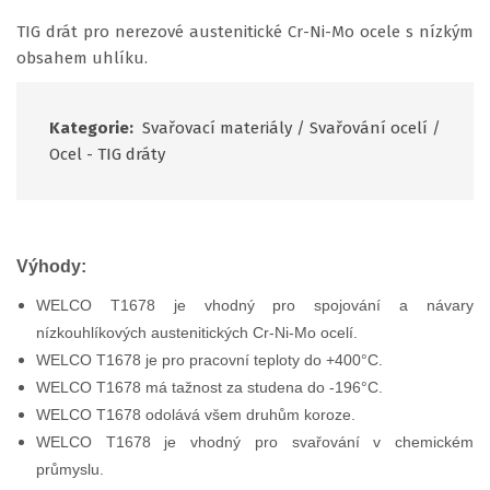
TIG drát pro nerezové austenitické Cr-Ni-Mo ocele s nízkým
obsahem uhlíku.
Kategorie:
Svařovací materiály
/
Svařování ocelí
/
Ocel - TIG dráty
Výhody:
WELCO T1678 je vhodný pro spojování a návary
nízkouhlíkových austenitických Cr-Ni-Mo ocelí.
WELCO T1678 je pro pracovní teploty do +400°C.
WELCO T1678 má tažnost za studena do -196°C.
WELCO T1678 odolává všem druhům koroze.
WELCO T1678 je vhodný pro svařování v chemickém
průmyslu.