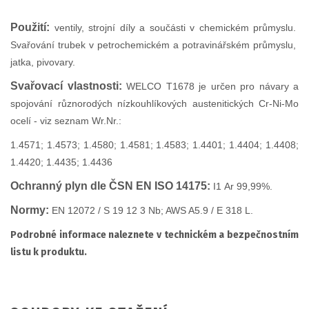
Použití:
ventily, strojní díly a součásti v chemickém průmyslu.
Svařování trubek v petrochemickém a potravinářském průmyslu,
jatka, pivovary.
Svařovací vlastnosti:
WELCO T1678 je určen pro návary a
spojování různorodých nízkouhlíkových austenitických Cr-Ni-Mo
ocelí - viz seznam Wr.Nr.:
1.4571; 1.4573; 1.4580; 1.4581; 1.4583; 1.4401; 1.4404; 1.4408;
1.4420; 1.4435; 1.4436
Ochranný plyn dle ČSN EN ISO 14175:
I1
Ar 99,99%.
Normy:
EN 12072 / S 19 12 3 Nb; AWS A5.9 / E 318 L.
Podrobné informace naleznete v technickém a bezpečnostním
listu k produktu.