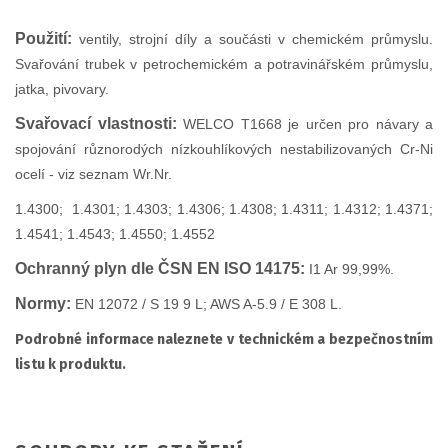
Použití:
ventily, strojní díly a součásti v chemickém průmyslu.
Svařování trubek v petrochemickém a potravinářském průmyslu,
jatka, pivovary.
Svařovací vlastnosti:
WELCO T1668 je určen pro návary a
spojování různorodých nízkouhlíkových nestabilizovaných Cr-Ni
ocelí - viz seznam Wr.Nr.
1.4300; 1.4301; 1.4303; 1.4306; 1.4308; 1.4311; 1.4312; 1.4371;
1.4541; 1.4543; 1.4550; 1.4552
Ochranný plyn dle ČSN EN ISO 14175:
I1 Ar 99,99%.
Normy:
EN 12072 / S 19 9 L; AWS A-5.9 / E 308 L.
Podrobné informace naleznete v technickém a bezpečnostním
listu k produktu.