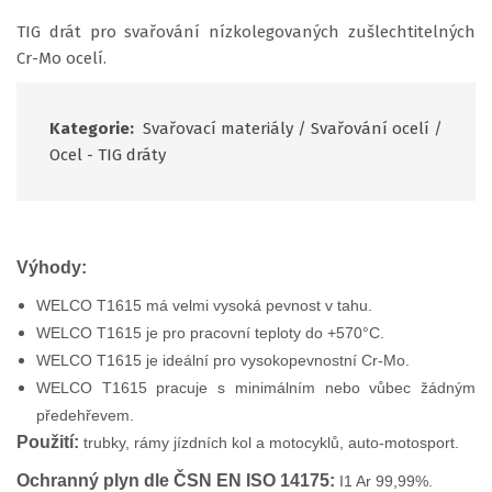
TIG drát pro svařování nízkolegovaných zušlechtitelných
Cr-Mo ocelí.
Kategorie:
Svařovací materiály
/
Svařování ocelí
/
Ocel - TIG dráty
Výhody:
WELCO T1615 má velmi vysoká pevnost v tahu.
WELCO T1615 je pro pracovní teploty do +570°C.
WELCO T1615 je ideální pro vysokopevnostní Cr-Mo.
WELCO T1615 pracuje s minimálním nebo vůbec žádným
předehřevem.
Použití:
trubky, rámy jízdních kol a motocyklů, auto-motosport.
Ochranný plyn dle ČSN EN ISO 14175:
I1 Ar 99,99%.