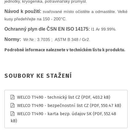
jednotky, kryogenika, potravinářský průmysl.
Návod k použití:
s
vařované místo očistěte a odmastěte. Velké
kusy předehřejte na 150 - 200°C.
Ochranný plyn dle ČSN EN ISO 14175:
I1
Ar 99.99%.
Normy:
Wr.Nr.: 3.7035 ;
ASTM B 348 / Gr2.
Podrobné informace naleznete v technickém listu k produktu.
SOUBORY KE STAŽENÍ
WELCO T1490 - technický list CZ
(PDF, 403.2 kB)
WELCO T1490 - bezpečnostní list CZ
(PDF, 550.47 kB)
WELCO T1490 - karta bezp. údajov SK
(PDF, 552.48
kB)