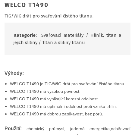
WELCO T1490
TIG/WIG drát pro svařování čistého titanu.
Kategorie:
Svařovací materiály
/
Hliník, titan a
jejich slitiny
/
Titan a slitiny titanu
Výhody:
WELCO T1490 je TIG/WIG drát pro svařování čistého titanu.
WELCO T1490 má vysokou pevnost.
WELCO T1490 má vynikající korozní odolnost.
WELCO T1490 má optimální odolnost proti vzniku trhlin.
WELCO T1490 má dobrou zatékavost, bez pórů.
Použití:
c
hemický průmysl, jaderná energetika,odsiřovací