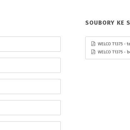
SOUBORY KE S
WELCO T1375 - te
WELCO T1375 - b