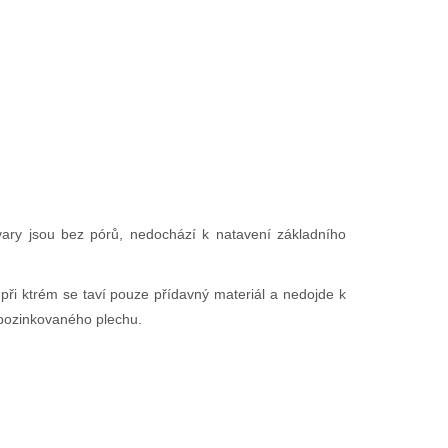
Svary jsou bez pórů, nedochází k natavení základního
ři ktrém se taví pouze přídavný materiál a nedojde k
 pozinkovaného plechu.