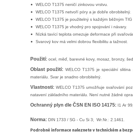
WELCO T1375 neničí zinkovou vrstvu.
WELCO T1375 netvoří póry a je dobře obrobitelný.
WELCO T1375 je použitelný s každým běžným TIG 
WELCO T1375 je vhodný pro spojování i návary.
Nízká tavící teplota omezuje deformace při svařová
Svarový kov má velmi dobrou flexibilitu a tažnost.
Použití:
o
cel, měď, barevné kovy, mosaz, bronzy, šedá
Oblast použití:
WELCO T1375 je speciální slitina 
materiálu. Svar je snadno obrobitelný.
Vlastnosti:
WELCO T1375 umožňuje svařování pozinko
natavení základního materiálu. Není nutné žádné opra
Ochranný plyn dle ČSN EN ISO 14175:
I1
Ar 99
Norma:
DIN 1733 / SG - Cu Si 3; Wr.Nr.: 2.1461.
Podrobné informace naleznete v technickém a bezpe