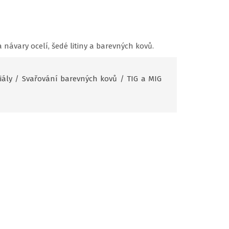
 návary ocelí, šedé litiny a barevných kovů.
iály
/
Svařování barevných kovů
/
TIG a MIG