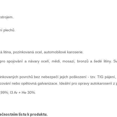
strojem.
ní plechů.
 litina, pozinkovaná ocel, automobilové karoserie.
pro spojování a návary ocelí, mědi, mosazi, bronzů a šedé litiny. 
vaných povrchů bez nebezpečí jejich poškození - tzv. TIG pájení, p
cování nebo opětovná galvanizace. Ideální pro opravy autokaroserií z
,99%; I3 Ar + He 30%.
čnostním listu k produktu.