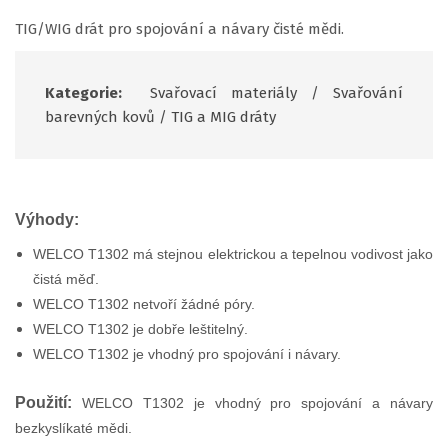
TIG/WIG drát pro spojování a návary čisté mědi.
Kategorie:
Svařovací materiály
/
Svařování
barevných kovů
/
TIG a MIG dráty
Výhody:
WELCO T1302 má stejnou elektrickou a tepelnou vodivost jako
čistá měď.
WELCO T1302 netvoří žádné póry.
WELCO T1302 je dobře leštitelný.
WELCO T1302 je vhodný pro spojování i návary.
Použití:
WELCO T1302 je vhodný pro spojování a návary
bezkyslíkaté mědi.