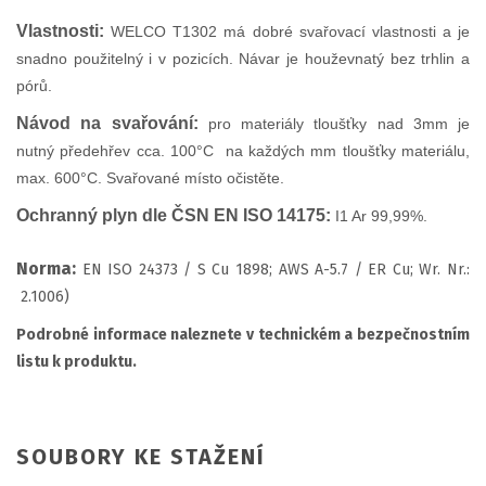
Vlastnosti:
WELCO T1302 má dobré svařovací vlastnosti a je
snadno použitelný i v pozicích. Návar je houževnatý bez trhlin a
pórů.
Návod na svařování:
pro materiály tloušťky nad 3mm je
nutný předehřev cca. 100°C na každých mm tloušťky materiálu,
max. 600°C. S
vařované místo očistěte.
Ochranný plyn dle ČSN EN ISO 14175:
I1 Ar 99,99%.
Norma:
EN ISO 24373 / S Cu 1898; AWS A-5.7 / ER Cu; Wr. Nr.:
2.1006)
Podrobné informace naleznete v technickém a bezpečnostním
listu k produktu.
SOUBORY KE STAŽENÍ