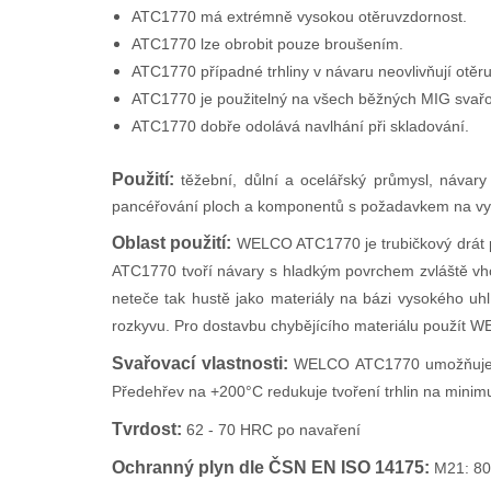
ATC1770 má extrémně vysokou otěruvzdornost.
ATC1770 lze obrobit pouze broušením.
ATC1770 případné trhliny v návaru neovlivňují otěr
ATC1770 je použitelný na všech běžných MIG svařov
ATC1770 dobře odolává navlhání při skladování.
Použití:
těžební, důlní a ocelářský průmysl, návary 
pancéřování ploch a komponentů s požadavkem na vys
Oblast použití:
WELCO ATC1770 je trubičkový drát p
ATC1770 tvoří návary s hladkým povrchem zvláště vh
neteče tak hustě jako materiály na bázi vysokého uh
rozkyvu. Pro dostavbu chybějícího materiálu použít WE
Svařovací vlastnosti:
WELCO ATC1770 umožňuje sva
Předehřev na +200°C redukuje tvoření trhlin na mini
Tvrdost:
62 - 70 HRC po navaření
Ochranný plyn dle ČSN EN ISO 14175:
M21: 80