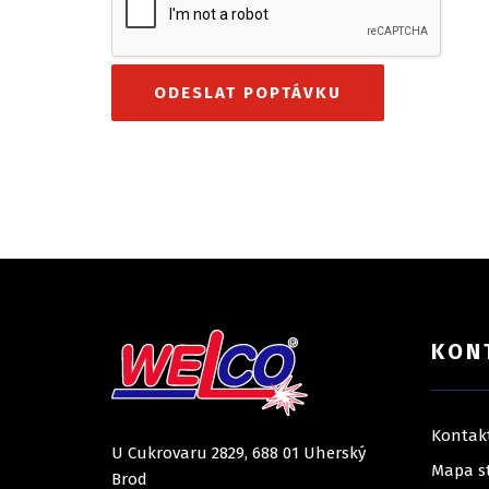
KON
Kontak
U Cukrovaru 2829, 688 01 Uherský
Mapa s
Brod