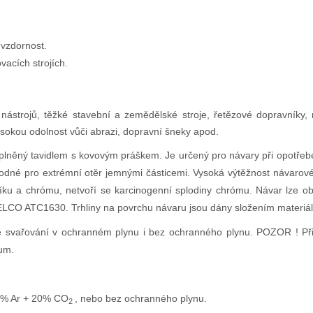
uvzdornost.
acích strojích.
nástrojů, těžké stavební a zemědělské stroje, řetězové dopravníky, 
okou odolnost vůči abrazi, dopravní šneky apod.
lněný tavidlem s kovovým práškem. Je určený pro návary při opotřeb
odné pro extrémní otěr jemnými částicemi. Vysoká výtěžnost návarové
líku a chrómu, netvoří se karcinogenní splodiny chrómu. Návar lze 
LCO ATC1630. Trhliny na povrchu návaru jsou dány složením materiálu,
řování v ochranném plynu i bez ochranného plynu. POZOR ! Při př
mum.
% Ar + 20% CO
, nebo bez ochranného plynu.
2