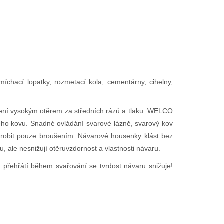
míchací lopatky, rozmetací kola, cementárny, cihelny,
ení vysokým otěrem za středních rázů a tlaku. WELCO
ho kovu. Snadné ovládání svarové lázně, svarový kov
obrobit pouze broušením. Návarové housenky klást bez
 ale nesnižují otěruvzdornost a vlastnosti návaru.
ehřátí během svařování se tvrdost návaru snižuje!