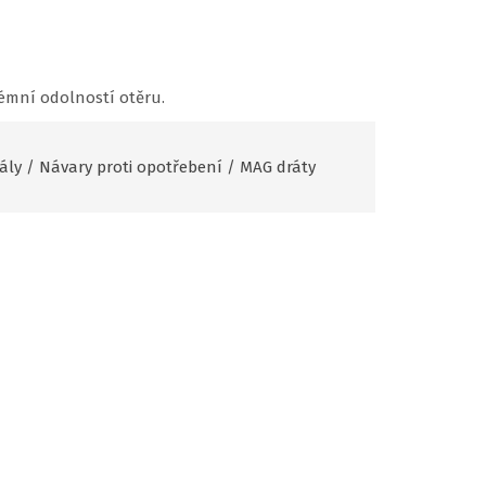
rémní odolností otěru.
ály
/
Návary proti opotřebení
/
MAG dráty