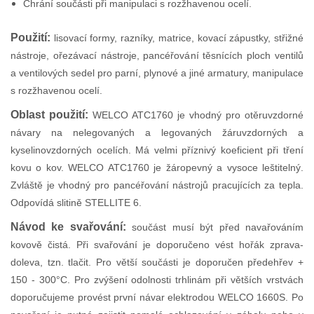
Chrání součásti při manipulaci s rozžhavenou ocelí.
Použití:
lisovací formy, razníky, matrice, kovací zápustky, střižné
nástroje, ořezávací nástroje, pancéřování těsnících ploch ventilů
a ventilových sedel pro parní, plynové a jiné armatury, manipulace
s rozžhavenou ocelí.
Oblast použití:
WELCO ATC1760 je vhodný pro otěruvzdorné
návary na nelegovaných a legovaných žáruvzdorných a
kyselinovzdorných ocelích. Má velmi příznivý koeficient při tření
kovu o kov. WELCO ATC1760 je žáropevný a vysoce leštitelný.
Zvláště je vhodný pro pancéřování nástrojů pracujících za tepla.
Odpovídá slitině STELLITE 6.
Návod ke svařování:
součást musí být před navařováním
kovově čistá. Při svařování je doporučeno vést hořák zprava-
doleva, tzn. tlačit. Pro větší součásti je doporučen předehřev +
150 - 300°C. Pro zvýšení odolnosti trhlinám při větších vrstvách
doporučujeme provést první návar elektrodou WELCO 1660S. Po