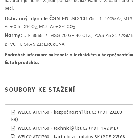
navaření je nutné zajistit pomalé ochlazování v zábalu nebo v
peci.
Ochranný plyn dle ČSN EN ISO 14175:
I1: 100% Ar, M13:
Ar + 0,5 - 3% O
, M12: Ar + 2% CO
2
2
Normy:
DIN 8555
/
MSG 20-GF-40-CTZ; AWS A5.21 /
ASME
BPVC IIC SFA 5.21
: ERCoCr-A
Podrobné informace naleznete v technickém a bezpečnostním
listu k produktu.
SOUBORY KE STAŽENÍ
WELCO ATC1760 - bezpečnostní list CZ
(PDF, 232.88
kB)
WELCO ATC1760 - technický list CZ
(PDF, 1.42 MB)
WELCO ATC1760 - karta bezp. údajov SK
(PDF, 235.68