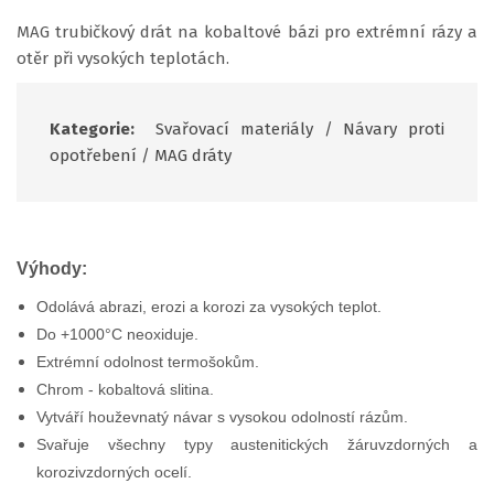
MAG trubičkový drát na kobaltové bázi pro extrémní rázy a
otěr při vysokých teplotách.
Kategorie:
Svařovací materiály
/
Návary proti
opotřebení
/
MAG dráty
Výhody:
Odolává abrazi, erozi a korozi za vysokých teplot.
Do +1000°C neoxiduje.
Extrémní odolnost termošokům.
Chrom - kobaltová slitina.
Vytváří houževnatý návar s vysokou odolností rázům.
Svařuje všechny typy austenitických žáruvzdorných a
korozivzdorných ocelí.