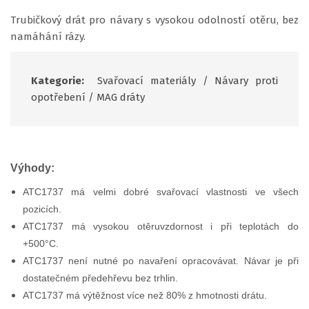
Trubičkový drát pro návary s vysokou odolností otěru, bez
namáhání rázy.
Kategorie:
Svařovací materiály
/
Návary proti
opotřebení
/
MAG dráty
Výhody:
ATC1737 má velmi dobré svařovací vlastnosti ve všech
pozicích.
ATC1737 má vysokou otěruvzdornost i při teplotách do
+500°C.
ATC1737 není nutné po navaření opracovávat. Návar je při
dostatečném předehřevu bez trhlin.
ATC1737 má výtěžnost více než 80% z hmotnosti drátu.