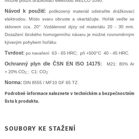
možné použít drážkovací elektrodu WELCO 1050.
Návod k použití:
poškozený materiál odstraňte drážkovací
elektrodou. Místo svaru obruste a okartáčujte. Hořák veďte se
sklonem cca. 20° .Vzdálenost dýzy od materiálu 20 - 30 mm.
Dosažení širokého homogenního návaru je možné rovnoměrným
kývavým pohybem hořáku.
Tvrdost:
po navaření 63 - 65 HRC; při +500°C 40 - 45 HRC.
Ochranný plyn dle ČSN EN ISO 14175:
M21: 80% Ar
+ 20% CO
; C1: CO
2
2
Norma:
DIN 8555 / MF10 GF 65 TZ.
Podrobné informace naleznete v technickém a bezpečnostním
listu k produktu.
SOUBORY KE STAŽENÍ