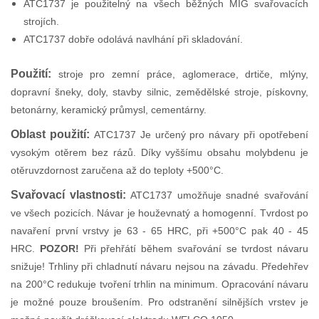
ATC1737 je použitelný na všech běžných MIG svařovacích
strojích.
ATC1737 dobře odolává navlhání při skladování.
Použití:
stroje pro zemní práce, aglomerace, drtiče, mlýny,
dopravní šneky, doly, stavby silnic, zemědělské stroje, pískovny,
betonárny, keramický průmysl, cementárny.
Oblast použití:
ATC1737 Je určený pro návary při opotřebení
vysokým otěrem bez rázů. Díky vyššímu obsahu molybdenu je
otěruvzdornost zaručena až do teploty +500°C.
Svařovací vlastnosti:
ATC1737 umožňuje snadné svařování
ve všech pozicích. Návar je houževnatý a homogenní. Tvrdost po
navaření první vrstvy je 63 - 65 HRC, při +500°C pak 40 - 45
HRC.
POZOR!
Při přehřátí během svařování se tvrdost návaru
snižuje! Trhliny při chladnutí návaru nejsou na závadu. Předehřev
na 200°C redukuje tvoření trhlin na minimum. Opracování návaru
je možné pouze broušením. Pro odstranění silnějších vrstev je