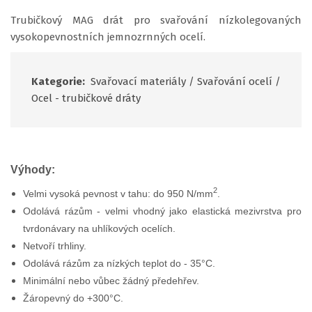
Trubičkový MAG drát pro svařování nízkolegovaných
vysokopevnostních jemnozrnných ocelí.
Kategorie:
Svařovací materiály
/
Svařování ocelí
/
Ocel - trubičkové dráty
Výhody:
2
Velmi vysoká pevnost v tahu: do 950 N/mm
.
Odolává rázům - velmi vhodný jako elastická mezivrstva pro
tvrdonávary na uhlíkových ocelích.
Netvoří trhliny.
Odolává rázům za nízkých teplot do - 35°C.
Minimální nebo vůbec žádný předehřev.
Žáropevný do +300°C.