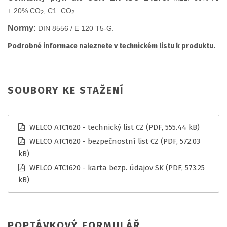
+ 20% CO
; C1: CO
2
2
Normy
:
DIN 8556 / E 120 T5-G.
Podrobné informace naleznete v technickém listu k produktu.
SOUBORY KE STAŽENÍ
WELCO ATC1620 - technický list CZ
(PDF, 555.44 kB)
WELCO ATC1620 - bezpečnostní list CZ
(PDF, 572.03
kB)
WELCO ATC1620 - karta bezp. údajov SK
(PDF, 573.25
kB)
POPTÁVKOVÝ FORMULÁŘ