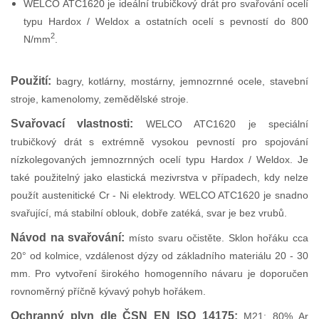
WELCO ATC1620 je ideální trubičkový drát pro svařování ocelí
typu Hardox / Weldox a ostatních ocelí s pevností do 800
2
N/mm
.
Použití:
bagry, kotlárny, mostárny, jemnozrnné ocele, stavební
stroje, kamenolomy, zemědělské stroje.
Svařovací vlastnosti:
WELCO ATC1620 je speciální
trubičkový drát s extrémně vysokou pevností pro spojování
nízkolegovaných jemnozrnných ocelí typu Hardox / Weldox. Je
také použitelný jako elastická mezivrstva v případech, kdy nelze
použít austenitické Cr - Ni elektrody. WELCO ATC1620 je snadno
svařující, má stabilní oblouk, dobře zatéká, svar je bez vrubů.
Návod na svařování:
místo svaru očistěte. Sklon hořáku cca
20° od kolmice, vzdálenost dýzy od základního materiálu 20 - 30
mm. Pro vytvoření širokého homogenního návaru je doporučen
rovnoměrný příčně kývavý pohyb hořákem.
Ochranný plyn dle ČSN EN ISO 14175:
M21: 80% Ar