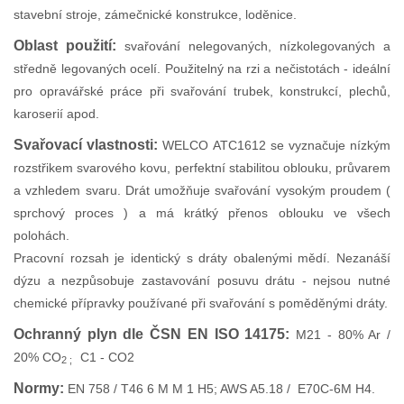
stavební stroje, zámečnické konstrukce, loděnice.
Oblast použití:
svařování nelegovaných, nízkolegovaných a
středně legovaných ocelí. Použitelný na rzi a nečistotách - ideální
pro opravářské práce při svařování trubek, konstrukcí, plechů,
karoserií apod.
Svařovací vlastnosti:
WELCO ATC1612 se vyznačuje nízkým
rozstřikem svarového kovu, perfektní stabilitou oblouku, průvarem
a vzhledem svaru. Drát umožňuje svařování vysokým proudem (
sprchový proces ) a má krátký přenos oblouku ve všech
polohách.
Pracovní rozsah je identický s dráty obalenými mědí. Nezanáší
dýzu a nezpůsobuje zastavování posuvu drátu - nejsou nutné
chemické přípravky používané při svařování s poměděnými dráty.
Ochranný plyn dle ČSN EN ISO 14175:
M21 - 80% Ar /
20% CO
C1 - CO2
2 ;
Normy:
EN 758 / T46 6 M M 1 H5; AWS A5.18 / E70C-6M H4.