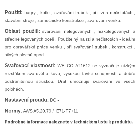
Použití:
bagry , kotle , svařování trubek , při rzi a nečistotách ,
stavební stroje , zámečnické konstrukce , svařování venku.
Oblast použití:
svařování nelegovaných , nízkolegovaných a
středně legovaných ocelí . Použitelný na rzi a nečistotách - ideální
pro opravářské práce venku , při svařování trubek , konstrukcí ,
silných plechů apod.
Svařovací vlastnosti:
WELCO AT1612 se vyznačuje nízkým
rozstřikem svarového kovu, vysokou tavící schopností a dobře
odstranitelnou struskou. Drát umožňuje svařování ve všech
polohách.
Nastavení proudu:
DC -
Normy:
AWS A5.20.79 / E71-T7+11
Podrobné informace naleznete v technickém listu k produktu.