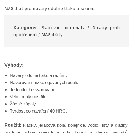
MAG drát pro návary odolné tlaku a rázům.
Kategorie:
Svařovací materiály
/
Návary proti
opotřebení
/
MAG dráty
Výhody:
Návary odolné tlaku a rázům.
Navařování nízkolegovaných ocelí.
Jednoduché svařování.
Velmi malý odstřik.
Žádné zápaly.
Tvrdost po navaření 40 HRC.
Použití:
kladky, jeřábová kola, kolejnice, vodící lišty a kladky,
brzdové bubny, pojezdová kola, bubny a kladky navijáků,