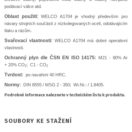
podávací válce atd.
Oblast použití:
WELCO A1704 je vhodný především pro
návary strojních součástí z nízkolegovaných ocelí, odolávajícím
tlaku a rázům.
Svařovací vlastnosti:
WELCO A1704 má dobré operativní
vlastnosti.
Ochranný plyn dle ČSN EN ISO 14175:
M21 - 80% Ar
+ 20% CO
; C1 - CO
2
2
Tvrdost:
po navaření 40 HRC.
Normy:
DIN 8555 / MSG 2 - 350; Wr.Nr.: / 1.8405.
Podrobné informace naleznete v technickém listu k produktu.
SOUBORY KE STAŽENÍ