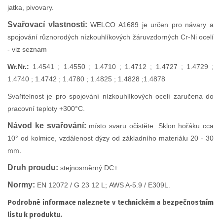
jatka, pivovary.
Svařovací vlastnosti:
WELCO A1689 je určen pro návary a
spojování různorodých nízkouhlíkových žáruvzdorných Cr-Ni ocelí
- viz seznam
Wr.Nr.:
1.4541 ; 1.4550 ; 1.4710 ; 1.4712 ; 1.4727 ; 1.4729 ;
1.4740 ; 1.4742 ; 1.4780 ; 1.4825 ; 1.4828 ;1.4878
Svařitelnost je pro spojování nízkouhlíkových ocelí zaručena do
pracovní teploty +300°C.
Návod ke svařování:
místo svaru očistěte. Sklon hořáku cca
10° od kolmice, vzdálenost dýzy od základního materiálu 20 - 30
mm.
Druh proudu:
stejnosměrný DC+
Normy:
EN 12072 / G 23 12 L; AWS A-5.9 / E309L.
Podrobné informace naleznete v technickém a bezpečnostním
listu k produktu.