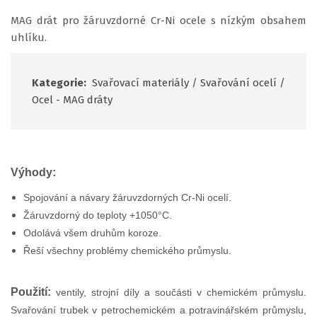
MAG drát pro žáruvzdorné Cr-Ni ocele s nízkým obsahem
uhlíku.
Kategorie:
Svařovací materiály
/
Svařování ocelí
/
Ocel - MAG dráty
Výhody:
Spojování a návary žáruvzdorných Cr-Ni ocelí.
Žáruvzdorný do teploty +1050°C.
Odolává všem druhům koroze.
Řeší všechny problémy chemického průmyslu.
Použití:
ventily, strojní díly a součásti v chemickém průmyslu.
Svařování trubek v petrochemickém a potravinářském průmyslu,