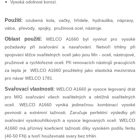
Vysoká odolnost korozi.
Použití:
ozubená kola, vačky, hřídele, hydraulika, nápravy,
válce, převody, spojky, pružinová ocel, nástroje.
Oblast použití:
WELCO A1660 byl vyvinut pro vysoké
požadavky při svařování a navařování. Netvoří trhliny při
spojování těžce svařitelných ocelí jako jsou Mn - oceli, nástrojové,
pružinové a rychlořezné oceli. Při renovacích nástrojů pracujících
za tepla je WELCO A1660 použitelný jako elastická mezivrstva
pro návar WELCO 1781.
Svařovací vlastnosti:
WELCO A1660 je vysoce legovaný drát
pro MIG svařování všech svařitelných a obtížně svařitelných
ocelí. WELCO A1660 vyniká jedinečnou kombinací vysoké
pevnosti a extrémní tažnosti. Zaručuje perfektní výsledky při
svařování vysokouhlíkových a vysoce legovaných ocelí. WELCO
A1660 má příznivý koeficient tažnosti díky vysokém podílu feritu
(40-50 FN) a tvoří houževnaté svary bez trhlin.