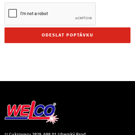
U Cukrovaru 2829, 688 01 Uherský Brod