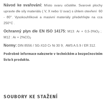
Návod ke svařování:
Místo svaru očistěte. Svarové plochy
upravte dle síly materiálu ( V, X nebo U svar) s úhlem otevření 60
- 80°. Vysokouhlíkové a masivní materiály předehřejte na cca
250°C .
Ochranný plyn dle EN ISO 14175:
M13: Ar + 0,5-3%O
;
2
M12 : Ar + 2%CO
2
Normy:
DIN 8556 / SG-X10 Cr Ni 30 9; AWS A.5.9 / ER 312.
Podrobné informace naleznete v technickém a bezpečnostním
listu k produktu.
SOUBORY KE STAŽENÍ