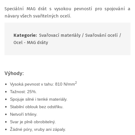
Speciální MAG drát s vysokou pevností pro spojování a
návary všech svařitelných ocelí.
Kategorie:
Svařovací materiály
/
Svařování ocelí
/
Ocel - MAG dráty
Výhody:
2
Vysoká pevnost v tahu: 810 N/mm
Tažnost: 25%.
Spojuje silné i tenké materiály.
Stabilní oblouk bez odstřiku.
Netvoří trhliny.
Svar je plně obrobitelný.
Žádné póry, vruby ani zápaly.