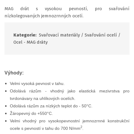
MAG drát s vysokou pevností, pro svařování
nízkolegovaných jemnozrnných ocelí.
Kategorie:
Svařovací materiály
/
Svařování ocelí
/
Ocel - MAG dráty
Výhody:
Velmi vysoká pevnost v tahu.
Odolává rázům - vhodný jako elastická mezivrstva pro
tvrdonávary na uhlíkových ocelích.
Odolává rázům za nízkých teplot do - 50°C.
Žáropevný do +550°C.
Velmi vhodný pro vysokopevnostní jemnozrnné konstrukční
2
ocele s pevností v tahu do 700 N/mm
.