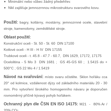
Minimální nebo vůbec žádný předehřev.
Nikl zajišťuje jemnozrnnou mikrostrukturu svarového kovu.
Použití:
bagry, kotlárny, mostárny, jemnozrnné ocele, stavební
stroje, kamenolomy, zemědělské stroje.
Oblast použití:
Konstrukční oceli - St. 50 - St. 60 DIN 17100
Kotlové oceli - H III - H IV DIN 17155
Trubkové oceli - t. 45.8 - 47.7 - 60.7, DIN 1629, 17172, 17175
Ocelolitina - 5 Mo 3 DIN 1681 ; GS 45-GS 60 ; 1.5415 do +
500°C ; GS 22 Mo 4 / 1.5419
Návod na svařování:
místo svaru očistěte. Sklon hořáku cca
20° od kolmice, vzdálenost dýzy od základního materiálu 20 - 30
mm. Pro vytvoření širokého homogenního návaru je doporučen
rovnoměrný příčně kývavý pohyb hořákem.
Ochranný plyn dle ČSN EN ISO 14175:
M21 - 80% Ar /
20% CO
2