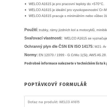
WELCO A1615 je pro pracovní teploty do +570°C.
WELCO A1615 je ideální pro vysokopevnostní Cr-M
WELCO A1615 pracuje s minimálním nebo vůbec ž
Použití:
trubky, rámy jízdních kol a motocyklů, minibik
Svařovací vlastnosti:
WELCO A1615 se vyznačuje ní
Ochranný plyn dle ČSN EN ISO 14175:
M21: Ar
Normy:
EN 12070 / 1999 - G CrMo 1(Si); AWS A5.28 
Podrobné informace naleznete v technickém listu k
POPTÁVKOVÝ FORMULÁŘ