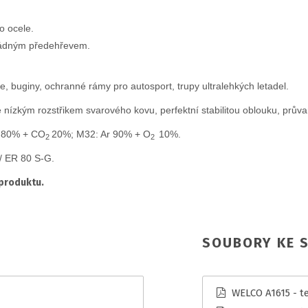
o ocele.
ádným předehřevem.
e, buginy, ochranné rámy pro autosport, trupy ultralehkých letadel.
zkým rozstřikem svarového kovu, perfektní stabilitou oblouku, prův
 80% + CO
20%; M32: Ar 90% + O
10%.
2
2
/ ER 80 S-G.
 produktu.
SOUBORY KE S
WELCO A1615 - te