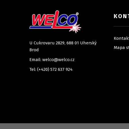
KON
Kontak
U Cukrovaru 2829, 688 01 Uherský
Mapa s
Brod
Email: welco@welco.cz
Tel: (+420) 572 637 924