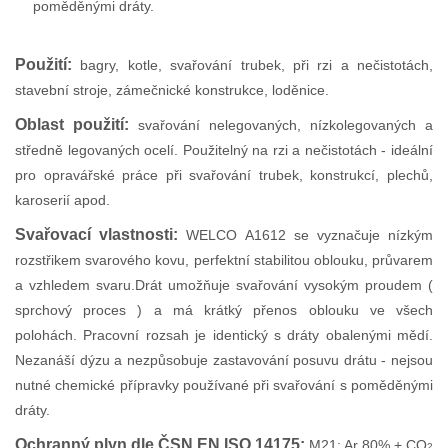
poměděnými dráty.
Použití:
bagry, kotle, svařování trubek, při rzi a nečistotách,
stavební stroje, zámečnické konstrukce, loděnice.
Oblast použití:
svařování nelegovaných, nízkolegovaných a
středně legovaných ocelí. Použitelný na rzi a nečistotách - ideální
pro opravářské práce při svařování trubek, konstrukcí, plechů,
karoserií apod.
Svařovací vlastnosti:
WELCO A1612 se vyznačuje nízkým
rozstřikem svarového kovu, perfektní stabilitou oblouku, průvarem
a vzhledem svaru.Drát umožňuje svařování vysokým proudem (
sprchový proces ) a má krátký přenos oblouku ve všech
polohách. Pracovní rozsah je identický s dráty obalenými mědí.
Nezanáší dýzu a nezpůsobuje zastavování posuvu drátu - nejsou
nutné chemické přípravky používané při svařování s poměděnými
dráty.
Ochranný plyn dle ČSN EN ISO 14175:
M21: Ar 80% + CO
2