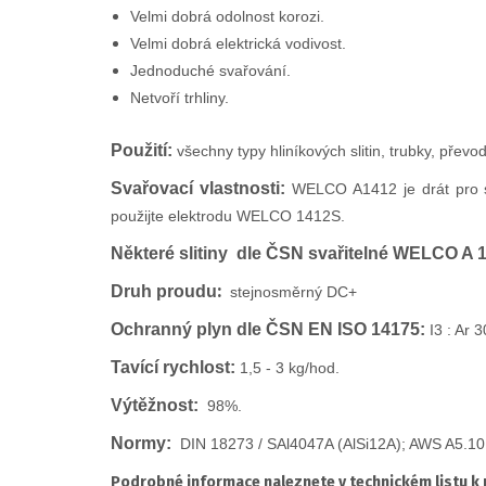
Velmi dobrá odolnost korozi.
Velmi dobrá elektrická vodivost.
Jednoduché svařování.
Netvoří trhliny.
Použití:
v
šechny typy hliníkových slitin, trubky, převo
Svařovací vlastnosti:
WELCO A1412 je drát pro sv
použijte elektrodu WELCO 1412S.
Některé slitiny dle ČSN svařitelné WELCO A 
:
Druh proudu
stejnosměrný DC+
Ochranný plyn dle ČSN EN ISO 14175:
I3 : Ar
Tavící rychlost:
1,5 - 3 kg/hod.
Výtěžnost:
98%.
Normy:
DIN 18273 / SAl4047A (AlSi12A); AWS A5.10 
Podrobné informace naleznete v technickém listu k