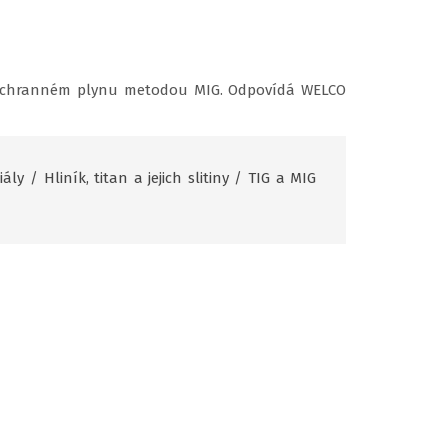
v ochranném plynu metodou MIG. Odpovídá WELCO
iály
/
Hliník, titan a jejich slitiny
/
TIG a MIG