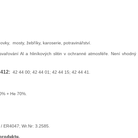
dovky, mosty, žebříky, karoserie, potravinářství.
ařování Al a hliníkových slitin v ochranné atmosféře. Není vhodný 
1412:
42 44 00; 42 44 01; 42 44 15; 42 44 41.
 30% + He 70%.
/ ER4047; Wr.Nr: 3.2585.
 produktu.