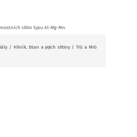
nostních slitin typu Al-Mg-Mn.
iály
/
Hliník, titan a jejich slitiny
/
TIG a MIG