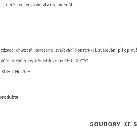
eré mají pozitivní vliv na materiál.
matizace, chlazení, karoserie, svařování konstrukcí, svařování při oprav
těte. Velké kusy předehřejte na 150 - 200°C.
 30% + He 70%.
 produktu.
SOUBORY KE S