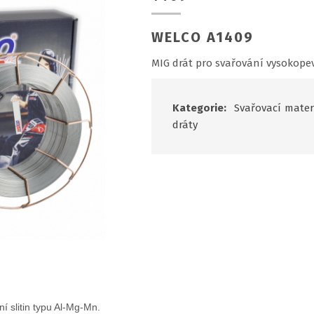
WELCO A1409
MIG drát pro svařování vysokopev
Kategorie:
Svařovací mater
dráty
 slitin typu Al-Mg-Mn.