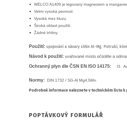
WELCO A1409 je legovaný magnesiem a manganem, kt
Velmi vysoká pevnost.
Vysoká mez kluzu.
Široká oblast použití.
Žádné trhliny.
Použití:
s
pojování a návary slitin Al-Mg. Potrubí, kli
Návod k použití:
vařované místo očistěte a odmas
s
Ochranný plyn dle ČSN EN ISO 14175:
I3 : Ar
Normy:
DIN 1732 / SG-Al Mg4,5Mn.
Podrobné informace naleznete v technickém listu k
POPTÁVKOVÝ FORMULÁŘ