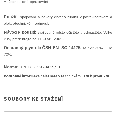
Jednoduché opracování.
Použití:
spojování a návary čistého hliníku v potravinářském a
elektrotechnickém průmyslu.
Návod k použití:
s
vařované místo očistěte a odmastěte. Velké
kusy předehřejte na +150 až +200°C.
Ochranný plyn dle ČSN EN ISO 14175:
I3 : Ar 30% + He
70%.
Normy:
DIN 1732 / SG-Al 99,5 Ti.
Podrobné informace naleznete v technickém listu k produktu.
SOUBORY KE STAŽENÍ