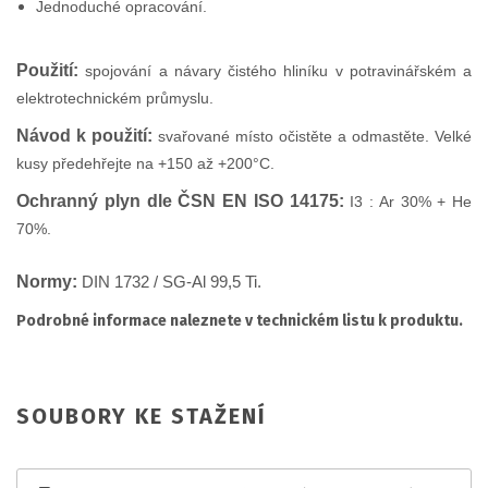
Jednoduché opracování.
Použití:
spojování a návary čistého hliníku v potravinářském a
elektrotechnickém průmyslu.
Návod k použití:
s
vařované místo očistěte a odmastěte. Velké
kusy předehřejte na +150 až +200°C.
Ochranný plyn dle ČSN EN ISO 14175:
I3 : Ar 30% + He
70%.
Normy:
DIN 1732 / SG-Al 99,5 Ti.
Podrobné informace naleznete v technickém listu k produktu.
SOUBORY KE STAŽENÍ