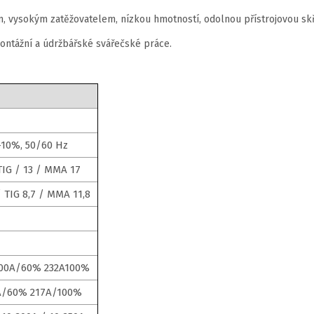
 vysokým zatěžovatelem, nízkou hmotností, odolnou přístrojovou skř
montážní a údržbářské svářečské práce.
-10%, 50/60 Hz
TIG / 13 / MMA 17
/ TIG 8,7 / MMA 11,8
300A/60% 232A100%
A/60% 217A/100%