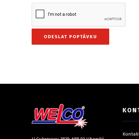
KON
Kontak
U Cukrovaru 2829, 688 01 Uherský