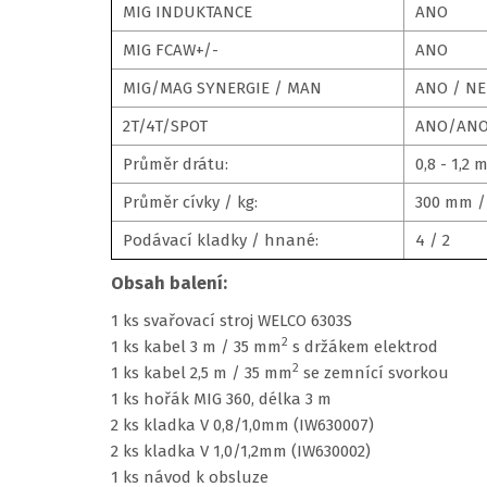
MIG INDUKTANCE
ANO
MIG FCAW+/-
ANO
MIG/MAG SYNERGIE / MAN
ANO / NE
2T/4T/SPOT
ANO/AN
Průměr drátu:
0,8 - 1,2
Průměr cívky / kg:
300 mm / 
Podávací kladky / hnané:
4 / 2
Obsah balení:
1 ks svařovací stroj WELCO 6303S
2
1 ks kabel 3 m / 35 mm
s držákem elektrod
2
1 ks kabel 2,5 m / 35 mm
se zemnící svorkou
1 ks hořák MIG 360, délka 3 m
2 ks kladka V 0,8/1,0mm (IW630007)
2 ks kladka V 1,0/1,2mm (IW630002)
1 ks návod k obsluze