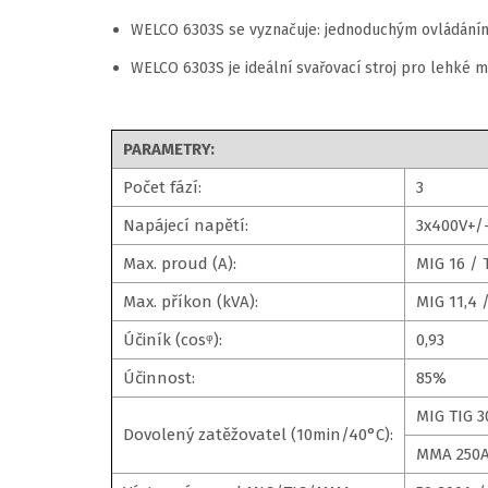
WELCO 6303S se vyznačuje: jednoduchým ovládáním,
WELCO 6303S je ideální svařovací stroj pro lehké 
PARAMETRY:
Počet fází:
3
Napájecí napětí:
3x400V+/
Max. proud (A):
MIG 16 / 
Max. příkon (kVA):
MIG 11,4 
Účiník (cosᵠ):
0,93
Účinnost:
85%
MIG TIG 
Dovolený zatěžovatel (10min/40°C):
MMA 250