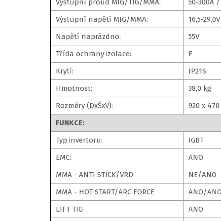
Výstupní proud MIG/TIG/MMA:
50-300A /
Výstupní napětí MIG/MMA:
16,5-29,0V
Napětí naprázdno:
55V
Třída ochrany izolace:
F
Krytí:
IP21S
Hmotnost:
38,0 kg
Rozměry (DxŠxV):
920 x 470
FUNKCE:
Typ invertoru:
IGBT
EMC:
ANO
MMA - ANTI STICK/VRD
NE/ANO
MMA - HOT START/ARC FORCE
ANO/AN
LIFT TIG
ANO