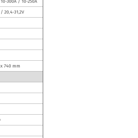
 10-300A / 10-250A
 / 20,4-31,2V
 x 740 mm
O