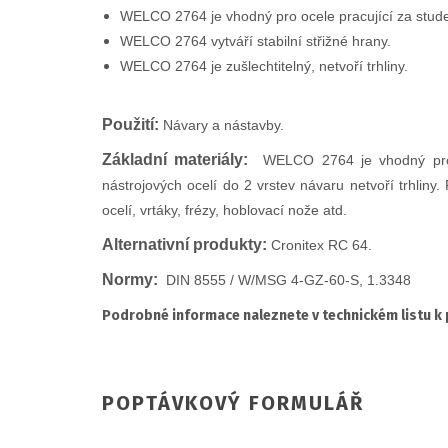
WELCO 2764 je vhodný pro ocele pracující za studen
WELCO 2764 vytváří stabilní střižné hrany.
WELCO 2764 je zušlechtitelný, netvoří trhliny.
Použití:
Návary a nástavby.
Základní materiály:
WELCO 2764 je vhodný pro n
nástrojových ocelí do 2 vrstev návaru netvoří trhlin
ocelí, vrtáky, frézy, hoblovací nože atd.
Alterna
tivn
í produkty:
Cronitex RC 64.
Normy:
DIN 8555 / W/MSG 4-GZ-60-S, 1.3348
Podrobné informace naleznete v technickém listu k
POPTÁVKOVÝ FORMULÁŘ