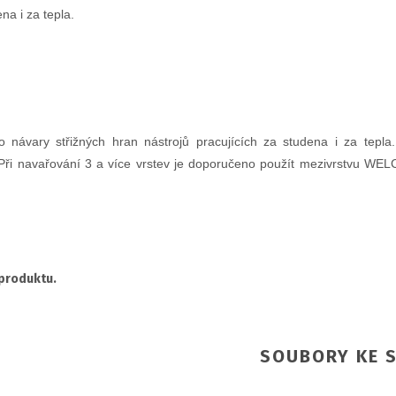
a i za tepla.
ávary střižných hran nástrojů pracujících za studena i za tepla
y. Při navařování 3 a více vrstev je doporučeno použít mezivrstvu W
 produktu.
SOUBORY KE S