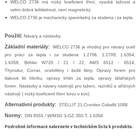
WELCO 2736 má nízký koeficient tření, vysoká tažnost a
velmi dobrá leštitelnost, není magnetický.
WELCO 2736 je mechanicky zpevnitelný za studena i za tepla.
Použití:
Návary a nástavby.
Základní materiály:
WELCO 2736 je vhodný pro návary ocelí
pro práci za tepla i za studena: 1.2706, 1.2709, 1.6354,
1.6358, Böhler W720 / 21 / 22, AMS 6512 - 6514,
Thyrodur, Corrax, ocelolitiny i šedé litiny. Opravy forem pro
tlakové lití hliníku, opravy trhlin za tepla, opravy sklářských
forem. Nástavby a návary nástrojů pro tažení, razníků a střižných
nástrojů ( nízký koeficient tření kovu o kov).
Alternativní produkty:
STELLIT 21,Cronitex Coballit 1088.
Normy:
DIN 8555 / W/MSG 3-GZ-350-T, 1.6356
Podrobné informace naleznete v technickém listu k produktu.