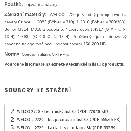
Použití:
spojování a návary.
Základní materiály:
WELCO 2720 je vhodný pro spojování a
návary Cr ocelí 1.2083 (Böhler M310), 1.2316 (Böhler M300/303),
Böhler M314, M315 a podobné. Návary ocelí 1.4317 (G-X 4 CrNi
13 4), 1.6982 (G-X 3 Cr Ni 13 4), Použitelný i jako jednovrstvý
návar na nelegované oceli, tvrdost návaru 150-200 HB.
Normy:
Speciální slitina Cr-Ti-Mn.
Podrobné informace naleznete v technickém listu k produktu.
SOUBORY KE STAŽENÍ
WELCO 2720 - technický list CZ
(PDF, 220.18 kB)
WELCO L-2720 - bezpečnostní list CZ
(PDF, 555.46 kB)
WELCO L-2720 - karta bezp. údajov SK
(PDF, 557.59