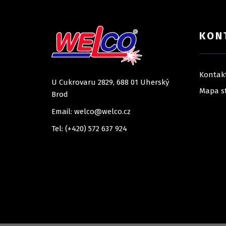
KON
Kontak
U Cukrovaru 2829, 688 01 Uherský
Mapa s
Brod
Email: welco@welco.cz
Tel: (+420) 572 637 924