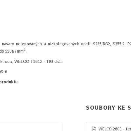
 návary nelegovaných a nízkolegovaných ocelí: S235JRG2, S355J2, 
2
e do 550N/mm
.
troda, WELCO T1612 - TIG drát.
0S-6
 produktu.
SOUBORY KE S
WELCO 2603 - tec