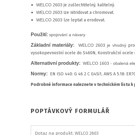
WELCO 2603
je zušlechtitelný, kalitelný.
WELCO 2603 l
ze nitridovat a chromovat.
WELCO 2603
lze leptat a erodovat.
Použití:
spojování a návary.
Základní materiály:
WELCO 2603 je vhodný
pro
vysokopevnostní ocele do S460N, Konstrukční ocel
Alternativní produkty:
WELCO 1603 - obalená elek
Normy:
EN ISO 440: G 46 2 C G4Si1, AWS A 5.18: ER7
Podrobné informace naleznete v technickém listu k
POPTÁVKOVÝ FORMULÁŘ