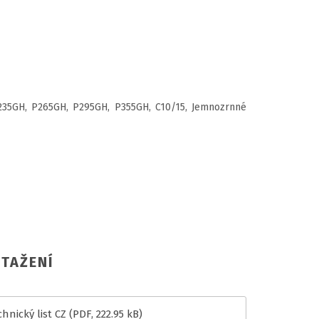
P235GH, P265GH, P295GH, P355GH, C10/15, Jemnozrnné
TAŽENÍ
hnický list CZ
(PDF, 222.95 kB)