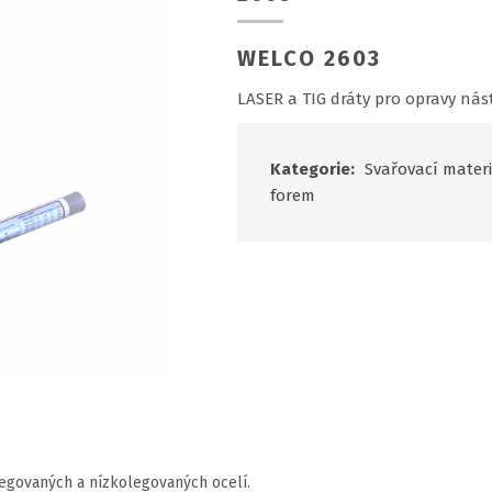
WELCO 2603
LASER a TIG dráty pro opravy nást
Kategorie:
Svařovací materi
forem
legovaných a nízkolegovaných ocelí.