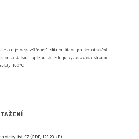
ta a je nejrozšířenější slitinou titanu pro konstrukční
dicíně a dalších aplikacích, kde je vyžadována střední
teploty 400°C.
TAŽENÍ
hnický list CZ
(PDF, 123.23 kB)