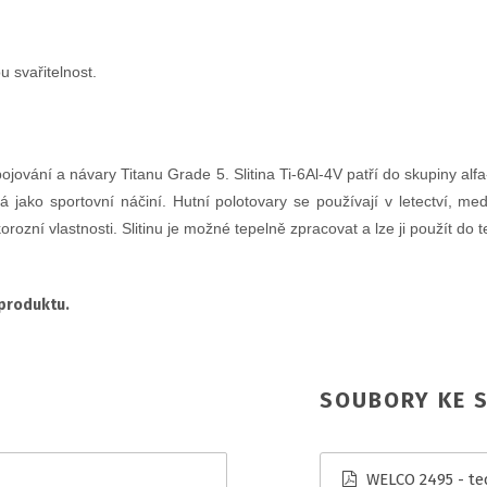
 svařitelnost.
ání a návary Titanu Grade 5. Slitina Ti-6Al-4V patří do skupiny alfa-be
á jako sportovní náčiní. Hutní polotovary se používají v letectví, me
ozní vlastnosti. Slitinu je možné tepelně zpracovat a lze ji použít do 
 produktu.
SOUBORY KE S
WELCO 2495 - tec