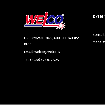
KON
Kontak
U Cukrovaru 2829, 688 01 Uherský
Mapa s
Brod
Email: welco@welco.cz
Tel: (+420) 572 637 924